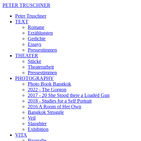
PETER TRUSCHNER
Peter Truschner
TEXT
Romane
Erzählungen
Gedichte
Essays
Pressestimmen
THEATER
Stücke
Theaterarbeit
Pressestimmen
PHOTOGRAPHY
Photo Book Bangkok
2022 - The Gorgon
2017 - 20 She Stood there a Loaded Gun
2018 - Studies for a Self Portrait
2016 A Room of Her Own
Bangkok Struggle
Veil
Slaughter
Exhibition
VITA
Biografie