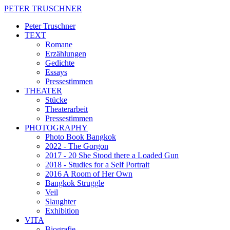
PETER TRUSCHNER
Peter Truschner
TEXT
Romane
Erzählungen
Gedichte
Essays
Pressestimmen
THEATER
Stücke
Theaterarbeit
Pressestimmen
PHOTOGRAPHY
Photo Book Bangkok
2022 - The Gorgon
2017 - 20 She Stood there a Loaded Gun
2018 - Studies for a Self Portrait
2016 A Room of Her Own
Bangkok Struggle
Veil
Slaughter
Exhibition
VITA
Biografie