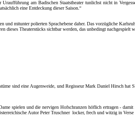
 Uraufführung am Badischen Staatstheater tunlichst nicht in Vergesse
 tatsächlich eine Entdeckung dieser Saison.“
en und mitunter polierten Sprachebene daher. Das vorzügliche Karlsru
ren dieses Theaterstücks sichtbar werden, das unbedingt nachgespielt w
 Kostüme sind eine Augenweide, und Regisseur Mark Daniel Hirsch hat 
 Dame spielen und die nervigen Hofschranzen höflich ertragen - damit 
österreichische Autor Peter Truschner locker, frech und witzig in Verse