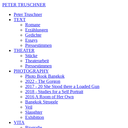
PETER TRUSCHNER
Peter Truschner
TEXT
Romane
Erzählungen
Gedichte
Essays
Pressestimmen
THEATER
Stücke
Theaterarbeit
Pressestimmen
PHOTOGRAPHY
Photo Book Bangkok
2022 - The Gorgon
2017 - 20 She Stood there a Loaded Gun
2018 - Studies for a Self Portrait
2016 A Room of Her Own
Bangkok Struggle
Veil
Slaughter
Exhibition
VITA
Biografie