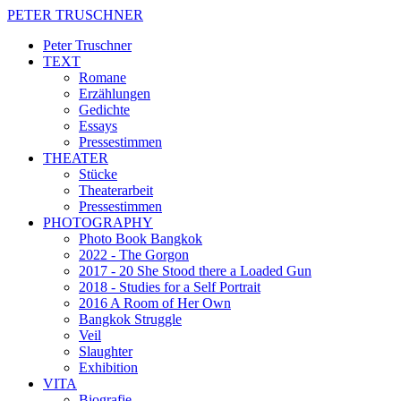
PETER TRUSCHNER
Peter Truschner
TEXT
Romane
Erzählungen
Gedichte
Essays
Pressestimmen
THEATER
Stücke
Theaterarbeit
Pressestimmen
PHOTOGRAPHY
Photo Book Bangkok
2022 - The Gorgon
2017 - 20 She Stood there a Loaded Gun
2018 - Studies for a Self Portrait
2016 A Room of Her Own
Bangkok Struggle
Veil
Slaughter
Exhibition
VITA
Biografie