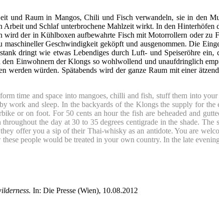
 Zeit und Raum in Mangos, Chili und Fisch verwandeln, sie in den 
von Arbeit und Schlaf unterbrochene Mahlzeit wirkt. In den Hinterhöfe
wird der in Kühlboxen aufbewahrte Fisch mit Motorrollern oder zu Fu
zu maschineller Geschwindigkeit geköpft und ausgenommen. Die Einge
stank dringt wie etwas Lebendiges durch Luft- und Speiseröhre ein, 
 den Einwohnern der Klongs so wohlwollend und unaufdringlich empfan
 werden würden. Spätabends wird der ganze Raum mit einer ätzende
nsform time and space into mangoes, chilli and fish, stuff them into yo
y by work and sleep. In the backyards of the Klongs the supply for the
rbike or on foot. For 50 cents an hour the fish are beheaded and gutte
 throughout the day at 30 to 35 degrees centigrade in the shade. The st
 they offer you a sip of their Thai-whisky as an antidote. You are wel
these people would be treated in your own country. In the late evening 
ilderness.
In: Die Presse (Wien), 10.08.2012