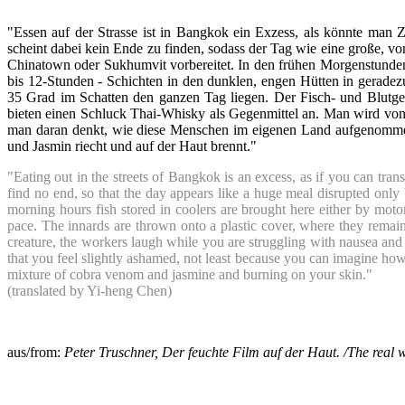
"Essen auf der Strasse ist in Bangkok ein Exzess, als könnte man
scheint dabei kein Ende zu finden, sodass der Tag wie eine große, 
Chinatown oder Sukhumvit vorbereitet. In den frühen Morgenstunden 
bis 12-Stunden - Schichten in den dunklen, engen Hütten in gerade
35 Grad im Schatten den ganzen Tag liegen. Der Fisch- und Blutge
bieten einen Schluck Thai-Whisky als Gegenmittel an. Man wird von
man daran denkt, wie diese Menschen im eigenen Land aufgenommen
und Jasmin riecht und auf der Haut brennt."
"Eating out in the streets of Bangkok is an excess, as if you can tra
find no end, so that the day appears like a huge meal disrupted onl
morning hours fish stored in coolers are brought here either by moto
pace. The innards are thrown onto a plastic cover, where they remain
creature, the workers laugh while you are struggling with nausea and
that you feel slightly ashamed, not least because you can imagine how 
mixture of cobra venom and jasmine and burning on your skin."
(translated by Yi-heng Chen)
aus/from:
Peter Truschner, Der feuchte Film auf der Haut. /The real w