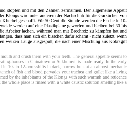
Mund stopfen und mit den Zähnen zermalmen. Der allgemeine Appetit
n der Klongs wird unter anderem der Nachschub für die Garküchen von
ß herbei geschafft. Für 50 Cent die Stunde werden die Fische in 10-
weide werden auf eine Plastikplane geworfen und bleiben bei 30 bis
die Arbeiter lachen, während man mit Brechreiz zu kämpfen hat und
gen, dass man sich ein bisschen dafür schämt - nicht zuletzt, wenn
n weißen Lauge ausgespült, die nach einer Mischung aus Kobragift
ur mouth and crush them with your teeth. The general appetite seems to
 eating-houses in Chinatown or Sukhumvit is made ready. In the early
d in 10- to 12-hour-shifts in dark, narrow huts at an almost mechanic
ench of fish and blood pervades your trachea and gullet like a living
comed by the inhabitants of the Klongs with such warmth and reticence
the whole place is rinsed with a white caustic solution smelling like a