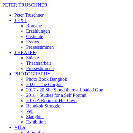
PETER TRUSCHNER
Peter Truschner
TEXT
Romane
Erzählungen
Gedichte
Essays
Pressestimmen
THEATER
Stücke
Theaterarbeit
Pressestimmen
PHOTOGRAPHY
Photo Book Bangkok
2022 - The Gorgon
2017 - 20 She Stood there a Loaded Gun
2018 - Studies for a Self Portrait
2016 A Room of Her Own
Bangkok Struggle
Veil
Slaughter
Exhibition
VITA
Biografie