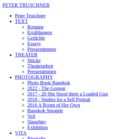
PETER TRUSCHNER
Peter Truschner
TEXT
Romane
Erzählungen
Gedichte
Essays
Pressestimmen
THEATER
Stücke
Theaterarbeit
Pressestimmen
PHOTOGRAPHY
Photo Book Bangkok
2022 - The Gorgon
2017 - 20 She Stood there a Loaded Gun
2018 - Studies for a Self Portrait
2016 A Room of Her Own
Bangkok Struggle
Veil
Slaughter
Exhibition
VITA
Biografie