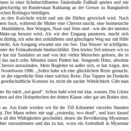
 in einer lichtdurchfluteten Säulenhalle Fußball spielen und mir
 gleichzeitig im Bundesstaat Rakhaing an der Grenze zu Bangladesh
ischen Rohingya beteiligen.
is zu den Knöcheln reicht und um die Hüften gewickelt wird. Nach
inem Sack, während die Mutter eine Cheroot raucht, eine burmesische
Maisblättern. Ihre Wangen, Nase und Stirn sind - wie die der meisten
 Make-up benutzt wird. Als wir den Eingang passieren, macht sich
st dürftig, ich sehe den zerklüfteten und glitschigen Weg nur mit Hilfe
merkt. Am Ausgang erwartet uns ein See. Das Wasser ist schilfgrün,
er der Felskathedrale hindurchführt. Den letzten Teil müssen wir zu
 er hat nur Sandalen an und von den vielen Menschen gelesen, die in
das nach zehn Minuten einen Platten hat. Sengende Hitze, absolute
 Cheroot anzuzünden. Mein Begleiter ist außer sich, er hat Angst, den
es Nooteboom 1986. „Selten habe ich eine glücklichere Reise gemacht.
 ist der eigentliche Sinn einer solchen Reise. Das Tappen im Dunkeln
sellschaftliche Konsens ist, nicht die nackte Wirklichkeit. Gibt man
äre für mich „not good“. Schon bald wird mir klar, warum. Die Gleise
tern auf den Holzpritschen der dritten Klasse oder gar am Boden sitzt,
ten an. Am Ende werden wir für die 350 Kilometer vierzehn Stunden
egt. Der Mann neben mir sagt „yesterday, two dead“, und kurz darauf
ist all den Widrigkeiten geschuldet, denen die Bevölkerung Myanmars
elächter einzustimmen und das zu tun, wozu ein Aufenthalt in Myanmar