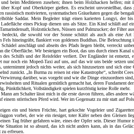
 beim Meditieren zusehen; ihnen beim Holzhacken helfen; mit ihnen
r über Kopf und Oberkörper gießen. Es erscheint unvorstellbar, dass
en rassistisch motivierten, systematischen Gräueltaten gegen die bengal
lhöhle Saddar. Mein Begleiter trägt einen karierten Longyi, der b
 Ladefläche eines Pickup dienen uns als Sitze. Ein Kind schläft auf e
Tamarindensaft, Holzstückchen, Nüssen und Palmzucker; der Filter aus 
e bedeckt, die sowohl vor der Sonne schützt als auch als eine Art
 den Fels hineingräbt, flankiert von goldenen Buddhas. Die Beleuchtung i
Schädel anschlägt und abseits des Pfads liegen bleibt, verreckt unbe
die Oberfläche. Wir besteigen ein Boot, das uns durch einen Kanal unt
 des Schilfs und der Reisfelder verliert. Der Engländer ist entsetzt,
nur noch ein Moped-Taxi auf uns, auf das wir uns beide setzen und 
us, unternimmt jedoch nichts weiter, als sich hinzusetzen und sich eine
elnd zunickt. „In Burma zu reisen ist eine Katastrophe“, schreibt Ce
e Verwirrung darüber, was vorgeht und wie die Dinge einzuordnen sind,
ewissheiten und Ritualen gemütlich gemacht hat, deren Fundament der ge
, Pünktlichkeit, Vollständigkeit spielen kurzfristig keine Rolle mehr.
 Mann am Schalter lässt mich in die erste davon führen, alles andere w
uf einem störrischen Pferd wird. Wer im Gegensatz zu mir statt auf Pols
steigen ein und bieten Früchte, hart gekochte Vogeleier und Zigaret
aggon vorbei, der wie ein riesiger, toter Käfer neben den Gleisen li
 einen Tag früher gefahren wäre, eines der Opfer sein. Dieser Humor 
 Die Situation ist so absurd, das ich nicht anders kann, als in das G
t zu erfreuen.