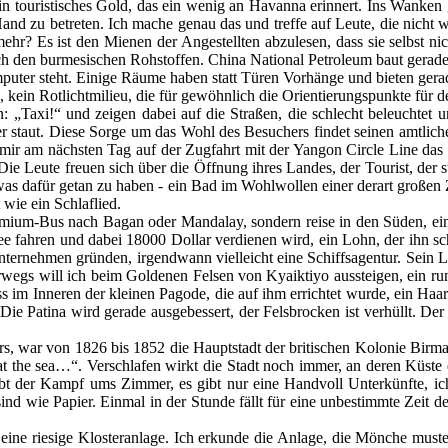
, ein touristisches Gold, das ein wenig an Havanna erinnert. Ins Wanke
nd zu betreten. Ich mache genau das und treffe auf Leute, die nicht w
mehr? Es ist den Mienen der Angestellten abzulesen, dass sie selbst n
ch den burmesischen Rohstoffen. China National Petroleum baut gerade 
puter steht. Einige Räume haben statt Türen Vorhänge und bieten gerad
, kein Rotlichtmilieu, die für gewöhnlich die Orientierungspunkte für d
„Taxi!“ und zeigen dabei auf die Straßen, die schlecht beleuchtet 
er staut. Diese Sorge um das Wohl des Besuchers findet seinen amtli
s mir am nächsten Tag auf der Zugfahrt mit der Yangon Circle Line das
e Leute freuen sich über die Öffnung ihres Landes, der Tourist, der s
was dafür getan zu haben - ein Bad im Wohlwollen einer derart große
wie ein Schlaflied.
Premium-Bus nach Bagan oder Mandalay, sondern reise in den Süden, ei
 See fahren und dabei 18000 Dollar verdienen wird, ein Lohn, der ih
rnehmen gründen, irgendwann vielleicht eine Schiffsagentur. Sein Le
egs will ich beim Goldenen Felsen von Kyaiktiyo aussteigen, ein rund
im Inneren der kleinen Pagode, die auf ihm errichtet wurde, ein Haar 
e Patina wird gerade ausgebessert, der Felsbrocken ist verhüllt. Der Ans
 war von 1826 bis 1852 die Hauptstadt der britischen Kolonie Birma. O
at the sea…“. Verschlafen wirkt die Stadt noch immer, an deren Küst
 der Kampf ums Zimmer, es gibt nur eine Handvoll Unterkünfte, ich l
 wie Papier. Einmal in der Stunde fällt für eine unbestimmte Zeit der 
ine riesige Klosteranlage. Ich erkunde die Anlage, die Mönche muster