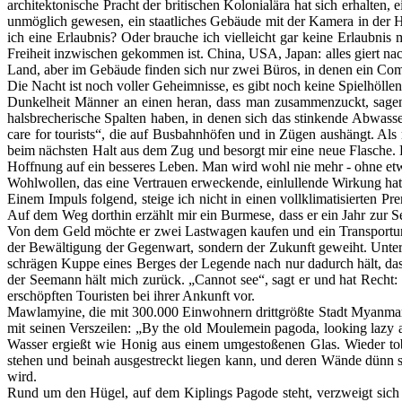
architektonische Pracht der britischen Kolonialära hat sich erhalten
unmöglich gewesen, ein staatliches Gebäude mit der Kamera in der Ha
ich eine Erlaubnis? Oder brauche ich vielleicht gar keine Erlaubnis 
Freiheit inzwischen gekommen ist. China, USA, Japan: alles giert na
Land, aber im Gebäude finden sich nur zwei Büros, in denen ein Com
Die Nacht ist noch voller Geheimnisse, es gibt noch keine Spielhöllen
Dunkelheit Männer an einen heran, dass man zusammenzuckt, sagen: 
halsbrecherische Spalten haben, in denen sich das stinkende Abwass
care for tourists“, die auf Busbahnhöfen und in Zügen aushängt. Al
beim nächsten Halt aus dem Zug und besorgt mir eine neue Flasche. Di
Hoffnung auf ein besseres Leben. Man wird wohl nie mehr - ohne et
Wohlwollen, das eine Vertrauen erweckende, einlullende Wirkung hat 
Einem Impuls folgend, steige ich nicht in einen vollklimatisierten 
Auf dem Weg dorthin erzählt mir ein Burmese, dass er ein Jahr zur
Von dem Geld möchte er zwei Lastwagen kaufen und ein Transportunte
der Bewältigung der Gegenwart, sondern der Zukunft geweiht. Unterw
schrägen Kuppe eines Berges der Legende nach nur dadurch hält, dass 
der Seemann hält mich zurück. „Cannot see“, sagt er und hat Recht: Di
erschöpften Touristen bei ihrer Ankunft vor.
Mawlamyine, die mit 300.000 Einwohnern drittgrößte Stadt Myanmars,
mit seinen Verszeilen: „By the old Moulemein pagoda, looking lazy 
Wasser ergießt wie Honig aus einem umgestoßenen Glas. Wieder tobt
stehen und beinah ausgestreckt liegen kann, und deren Wände dünn sind
wird.
Rund um den Hügel, auf dem Kiplings Pagode steht, verzweigt sich e