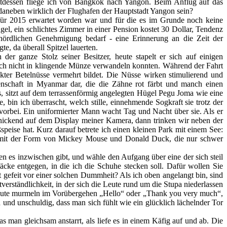
attdessen fliege ich von Bangkok nach Yangon. Beim Anflug auf das
 daneben wirklich der Flughafen der Hauptstadt Yangon sein?
 für 2015 erwartet worden war und für die es im Grunde noch keine
gel, ein schlichtes Zimmer in einer Pension kostet 30 Dollar, Tendenz
ehördlichen Genehmigung bedarf - eine Erinnerung an die Zeit der
, da überall Spitzel lauerten.
der ganze Stolz seiner Besitzer, heute stapelt er sich auf einigen
 sich nicht in klingende Münze verwandeln konnten. Während der Fahrt
kter Betelnüsse vermehrt bildet. Die Nüsse wirken stimulierend und
nschaft in Myanmar dar, die die Zähne rot färbt und manch einen
sitzt auf dem terrassenförmig angelegten Hügel Pegu Joma wie eine
bin ich überrascht, welch stille, einnehmende Sogkraft sie trotz der
orbei. Ein uniformierter Mann wacht Tag und Nacht über sie. Als er
ch nickend auf dem Display meiner Kamera, dann trinken wir neben der
speise hat. Kurz darauf betrete ich einen kleinen Park mit einem See:
ote mit der Form von Mickey Mouse und Donald Duck, die nur schwer
es inzwischen gibt, und wähle den Aufgang über eine der sich steil
cke entgegen, in die ich die Schuhe stecken soll. Dafür wollen Sie
st gefeit vor einer solchen Dummheit? Als ich oben angelangt bin, sind
verständlichkeit, in der sich die Leute rund um die Stupa niederlassen
 Leute murmeln im Vorübergehen „Hello“ oder „Thank you very much“,
nd unschuldig, dass man sich fühlt wie ein glücklich lächelnder Tor
s man gleichsam anstarrt, als liefe es in einem Käfig auf und ab. Die