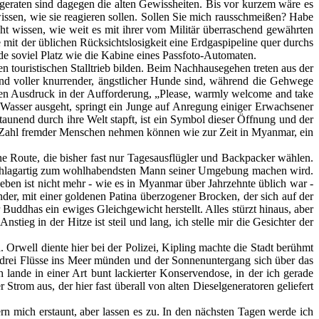
n geraten sind dagegen die alten Gewissheiten. Bis vor kurzem wäre es
issen, wie sie reagieren sollen. Sollen Sie mich rausschmeißen? Habe
icht wissen, wie weit es mit ihrer vom Militär überraschend gewährten
mit der üblichen Rücksichtslosigkeit eine Erdgaspipeline quer durchs
e soviel Platz wie die Kabine eines Passfoto-Automaten.
en touristischen Stalltrieb bilden. Beim Nachhausegehen treten aus der
und voller knurrender, ängstlicher Hunde sind, während die Gehwege
chen Ausdruck in der Aufforderung, „Please, warmly welcome and take
 Wasser ausgeht, springt ein Junge auf Anregung einiger Erwachsener
taunend durch ihre Welt stapft, ist ein Symbol dieser Öffnung und der
n Zahl fremder Menschen nehmen können wie zur Zeit in Myanmar, ein
ne Route, die bisher fast nur Tagesausflügler und Backpacker wählen.
n schlagartig zum wohlhabendsten Mann seiner Umgebung machen wird.
ben ist nicht mehr - wie es in Myanmar über Jahrzehnte üblich war -
er, mit einer goldenen Patina überzogener Brocken, der sich auf der
Buddhas ein ewiges Gleichgewicht herstellt. Alles stürzt hinaus, aber
tieg in der Hitze ist steil und lang, ich stelle mir die Gesichter der
rwell diente hier bei der Polizei, Kipling machte die Stadt berühmt
e drei Flüsse ins Meer münden und der Sonnenuntergang sich über das
ande in einer Art bunt lackierter Konservendose, in der ich gerade
Strom aus, der hier fast überall von alten Dieselgeneratoren geliefert
n mich erstaunt, aber lassen es zu. In den nächsten Tagen werde ich