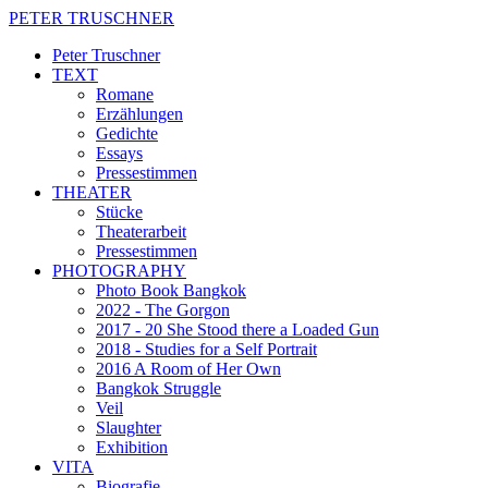
PETER TRUSCHNER
Peter Truschner
TEXT
Romane
Erzählungen
Gedichte
Essays
Pressestimmen
THEATER
Stücke
Theaterarbeit
Pressestimmen
PHOTOGRAPHY
Photo Book Bangkok
2022 - The Gorgon
2017 - 20 She Stood there a Loaded Gun
2018 - Studies for a Self Portrait
2016 A Room of Her Own
Bangkok Struggle
Veil
Slaughter
Exhibition
VITA
Biografie