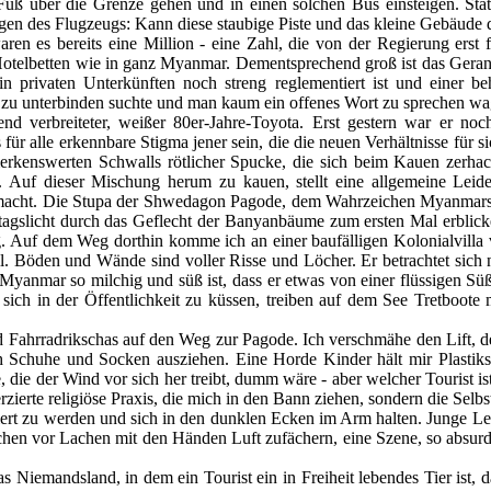
 Fuß über die Grenze gehen und in einen solchen Bus einsteigen. St
ugen des Flugzeugs: Kann diese staubige Piste und das kleine Gebäude
en es bereits eine Million - eine Zahl, die von der Regierung erst
le Hotelbetten wie in ganz Myanmar. Dementsprechend groß ist das Geran
 privaten Unterkünften noch streng reglementiert ist und einer b
 zu unterbinden suchte und man kaum ein offenes Wort zu sprechen wagte
 verbreiteter, weißer 80er-Jahre-Toyota. Erst gestern war er noch 
für alle erkennbare Stigma jener sein, die die neuen Verhältnisse für
merkenswerten Schwalls rötlicher Spucke, die sich beim Kauen zerhac
 Auf dieser Mischung herum zu kauen, stellt eine allgemeine Leide
macht. Die Stupa der Shwedagon Pagode, dem Wahrzeichen Myanmars, 
agslicht durch das Geflecht der Banyanbäume zum ersten Mal erblicke, 
 Auf dem Weg dorthin komme ich an einer baufälligen Kolonialvilla v
soll. Böden und Wände sind voller Risse und Löcher. Er betrachtet si
n Myanmar so milchig und süß ist, dass er etwas von einer flüssigen Süß
t, sich in der Öffentlichkeit zu küssen, treiben auf dem See Tretbo
ahrradrikschas auf den Weg zur Pagode. Ich verschmähe den Lift, den 
 Schuhe und Socken ausziehen. Eine Horde Kinder hält mir Plastiksä
, die der Wind vor sich her treibt, dumm wäre - aber welcher Tourist i
zierte religiöse Praxis, die mich in den Bann ziehen, sondern die Selbst
rafiert zu werden und sich in den dunklen Ecken im Arm halten. Junge
hen vor Lachen mit den Händen Luft zufächern, eine Szene, so absurd u
iemandsland, in dem ein Tourist ein in Freiheit lebendes Tier ist, da