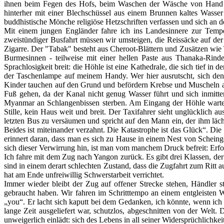
ihnen beim Fegen des Hofs, beim Waschen der Wäsche von Hand und
hinterher mit einer Blechschüssel aus einem Brunnen kaltes Wasse
buddhistische Mönche religiöse Hetzschriften verfassen und sich an d
Mit einem jungen Engländer fahre ich ins Landesinnere zur Tempe
zweistündiger Busfahrt müssen wir umsteigen, die Reissäcke auf der
Zigarre. Der "Tabak" besteht aus Cheroot-Blättern und Zusätzen wie 
Burmesinnen - teilweise mit einer hellen Paste aus Thanaka-Rind
Sprachlosigkeit breit: die Höhle ist eine Kathedrale, die sich tief in
der Taschenlampe auf meinem Handy. Wer hier ausrutscht, sich den 
Kinder tauchen auf den Grund und befördern Krebse und Muscheln an 
Fuß gehen, da der Kanal nicht genug Wasser führt und sich inmitten
Myanmar an Schlangenbissen sterben. Am Eingang der Höhle wartet 
Stille, kein Haus weit und breit. Der Taxifahrer sieht unglücklich a
letzten Bus zu versäumen und spricht auf den Mann ein, der ihm läch
Beides ist miteinander verzahnt. Die Katastrophe ist das Glück“. Di
erinnert daran, dass man es sich zu Hause in einem Nest von Scheing
sich dieser Verwirrung hin, ist man vom manchem Druck befreit: Erfolg
Ich fahre mit dem Zug nach Yangon zurück. Es gibt drei Klassen, der
sind in einem derart schlechten Zustand, dass die Zugfahrt zum Ritt a
hat am Ende unfreiwillig Schwerstarbeit verrichtet.
Immer wieder bleibt der Zug auf offener Strecke stehen, Händler 
gebraucht haben. Wir fahren im Schritttempo an einem entgleisten W
„you“. Er lacht sich kaputt bei dem Gedanken, ich könnte, wenn ich
lange Zeit ausgeliefert war, schutzlos, abgeschnitten von der Welt.
unweigerlich einlädt: sich des Lebens in all seiner Widersprüchlichkei