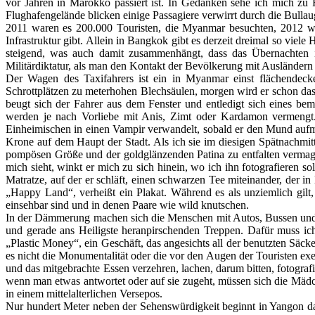
vor Jahren in Marokko passiert ist. In Gedanken sehe ich mich zu
Flughafengelände blicken einige Passagiere verwirrt durch die Bulla
2011 waren es 200.000 Touristen, die Myanmar besuchten, 2012 war
Infrastruktur gibt. Allein in Bangkok gibt es derzeit dreimal so vie
steigend, was auch damit zusammenhängt, dass das Übernachten in
Militärdiktatur, als man den Kontakt der Bevölkerung mit Ausländern
Der Wagen des Taxifahrers ist ein in Myanmar einst flächendeckend
Schrottplätzen zu meterhohen Blechsäulen, morgen wird er schon das 
beugt sich der Fahrer aus dem Fenster und entledigt sich eines be
werden je nach Vorliebe mit Anis, Zimt oder Kardamon vermengt.
Einheimischen in einen Vampir verwandelt, sobald er den Mund auf
Krone auf dem Haupt der Stadt. Als ich sie im diesigen Spätnachmitt
pompösen Größe und der goldglänzenden Patina zu entfalten vermag.
mich sieht, winkt er mich zu sich hinein, wo ich ihn fotografieren 
Matratze, auf der er schläft, einen schwarzen Tee miteinander, der i
„Happy Land“, verheißt ein Plakat. Während es als unziemlich gil
einsehbar sind und in denen Paare wie wild knutschen.
In der Dämmerung machen sich die Menschen mit Autos, Bussen und F
und gerade ans Heiligste heranpirschenden Treppen. Dafür muss ich
„Plastic Money“, ein Geschäft, das angesichts all der benutzten Säcke
es nicht die Monumentalität oder die vor den Augen der Touristen exer
und das mitgebrachte Essen verzehren, lachen, darum bitten, fotog
wenn man etwas antwortet oder auf sie zugeht, müssen sich die Mädc
in einem mittelalterlichen Versepos.
Nur hundert Meter neben der Sehenswürdigkeit beginnt in Yangon das N