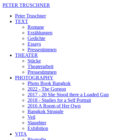
PETER TRUSCHNER
Peter Truschner
TEXT
Romane
Erzählungen
Gedichte
Essays
Pressestimmen
THEATER
Stücke
Theaterarbeit
Pressestimmen
PHOTOGRAPHY
Photo Book Bangkok
2022 - The Gorgon
2017 - 20 She Stood there a Loaded Gun
2018 - Studies for a Self Portrait
2016 A Room of Her Own
Bangkok Struggle
Veil
Slaughter
Exhibition
VITA
Biografie