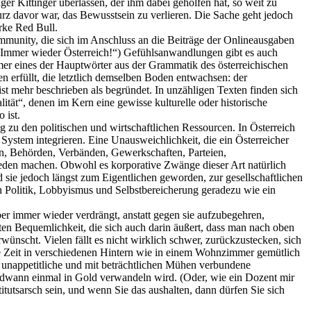
ger Kittinger überlassen, der ihm dabei geholfen hat, so weit zu
rz davor war, das Bewusstsein zu verlieren. Die Sache geht jedoch
arke Red Bull.
Community, die sich im Anschluss an die Beiträge der Onlineausgaben
 („Immer wieder Österreich!“) Gefühlsanwandlungen gibt es auch
immer eines der Hauptwörter aus der Grammatik des österreichischen
n erfüllt, die letztlich demselben Boden entwachsen: der
st mehr beschrieben als begründet. In unzähligen Texten finden sich
tät“, denen im Kern eine gewisse kulturelle oder historische
 ist.
 zu den politischen und wirtschaftlichen Ressourcen. In Österreich
ystem integrieren. Eine Unausweichlichkeit, die ein Österreicher
n, Behörden, Verbänden, Gewerkschaften, Parteien,
rieden machen. Obwohl es korporative Zwänge dieser Art natürlich
nd sie jedoch längst zum Eigentlichen geworden, zur gesellschaftlichen
n Politik, Lobbyismus und Selbstbereicherung geradezu wie ein
ber immer wieder verdrängt, anstatt gegen sie aufzubegehren,
ten Bequemlichkeit, die sich auch darin äußert, dass man nach oben
rwünscht. Vielen fällt es nicht wirklich schwer, zurückzustecken, sich
mte Zeit in verschiedenen Hintern wie in einem Wohnzimmer gemütlich
le unappetitliche und mit beträchtlichen Mühen verbundene
rgendwann einmal in Gold verwandeln wird. (Oder, wie ein Dozent mir
itutsarsch sein, und wenn Sie das aushalten, dann dürfen Sie sich