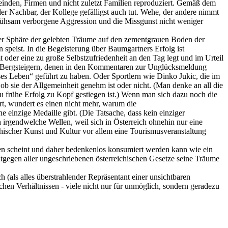
meinden, Firmen und nicht zuletzt Familien reproduziert. Gemäß dem
der Nachbar, der Kollege gefälligst auch tut. Wehe, der andere nimmt
ur mühsam verborgene Aggression und die Missgunst nicht weniger
s der Sphäre der gelebten Träume auf den zementgrauen Boden der
speist. In die Begeisterung über Baumgartners Erfolg ist
oder eine zu große Selbstzufriedenheit an den Tag legt und im Urteil
ten Bergsteigern, denen in den Kommentaren zur Unglücksmeldung
ses Leben“ geführt zu haben. Oder Sportlern wie Dinko Jukic, die im
 ob sie der Allgemeinheit genehm ist oder nicht. (Man denke an all die
u frühe Erfolg zu Kopf gestiegen ist.) Wenn man sich dazu noch die
, wundert es einen nicht mehr, warum die
 einzige Medaille gibt. (Die Tatsache, dass kein einziger
 irgendwelche Wellen, weil sich in Österreich ohnehin nur eine
ichischer Kunst und Kultur vor allem eine Tourismusveranstaltung
oben scheint und daher bedenkenlos konsumiert werden kann wie ein
entgegen aller ungeschriebenen österreichischen Gesetze seine Träume
h (als alles überstrahlender Repräsentant einer unsichtbaren
hen Verhältnissen - viele nicht nur für unmöglich, sondern geradezu