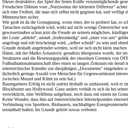
Dieser destruktive, das Spiel der freien Kräfte verunmöglichende ge
Freudschen Diktum vom „Narzissmus der kleinsten Differenz“ achtet de
sich eine Freiheit, die man sich selbst nicht gegönnt hat, und verfü
Mitmenschen sicher.
Wie groß ist da die Genugtuung, wenn einer, der es probiert hat, es 
Tatsachen zurückgeholt wird, wirkt auf nicht wenige Österreicher wi
gewissermaßen schon jetzt die Freude an seinem möglichen, künftigen
der Leute „abhebt“, anstatt „bodenständig“ und „einer von uns“ geb
ungefragt und roh bescheinigt wird, „selber schuld“ zu sein und ohn
Grunde deshalb angefeindet werden, weil sie sich nicht klein machen u
Häme, mit der Marko Arnautovic geradezu übergossen wurde, der im Gr
Strukturen und die Besetzungspolitik der einzelnen Gremien von ÖF
Fußballnationalmannschaft über einen so langen Zeitraum ein derart t
österreichischer Künstler zur diesjährigen „Documenta“ eingeladen w
lächerlich geringe Anzahl von Menschen für Gegenwartskunst interessie
zwischen Mozart und Klimt zu sein hat.)
Baumgartners Erfolg ist nicht zuletzt deshalb so umfassend, weil er 
Blockbuster aus Hollywood. Ganz anders verhält es sich da bei seinem
verwirklicht, eine Weltfirma aufgebaut, noch dazu mit einem im Grund
Keine Wunder, dass ihm auf österreichischen Internetportalen einersei
Verbindung von Sportlern, Biobauern, nachhaltigen Energieunternehme
unstatthaft halten: Im Grunde gehört sowas verboten