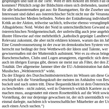
gesprungen und fällt in die Tiefe. Wird er den Rekord im freien Fall 
kommen? Plötzlich zeigt der Bildschirm einen sich drehenden, taumel
für alle bekanntermaßen gut aus: für Baumgartner, für die Zuseher und
Interessant sind dabei aus österreichischer Sicht nicht nur die Vera
österreichischer Medien befinden. Neben der Entäußerung individuell
Kritik an der Aktion, teilweise sachlich, teilweise ebenso verunglimp
Alltagslebens: Neid. Wobei der Neid in unterschiedlichem Gewand auft
österreichischen Neidgemeinschaft, der unfreiwillig auch jene angehö
illustre Hinweise auf eine mehrheitlich „katholisch geprägte Landbev
Relevanz zukommt, die aber nicht erklären können, warum das im Jahr 
Eine Grundvoraussetzung ist der zwar im demokratischen System veran
herrscht nur bedingt der freie Wettbewerb der Ideen und Talente, we
gewissermaßen mit der Muttermilch aufnimmt. Wer es zu etwas bring
Burschenschaften, Clubs und Logen arrangieren, eigentlich: sich dem
auch im übrigen Europa gibt, dienen sie meist nur als Filter, der den 
Totalität. Der allgemeine Jammer über die EU-Administration hat dah
Musilsches „Weltösterreich“ wirkt.
Da der Ehrgeiz des Durchschnittsösterreichers im Wissen um diese Geg
erschöpft sich die Vorstellungskraft der meisten im Anhäufen von Bes
buckelt und nach unten tritt. Diese Bequemlichkeit ist dem Österreiche
zu bescheiden - nicht zuletzt, weil in Österreich wirklich Karriere
machen muss, ausgestattet mit einem Rosettenblick auf die Welt sowie
Vorstellung, der nur derjenige gewachsen ist, der sich unermüdlich vo
einmal darlegte, nachdem ich wissenschaftlicher Mitarbeiter an der Un
auch einen Arsch suchen.“)