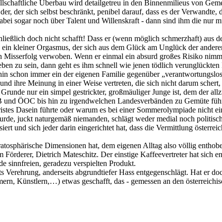
sellschaftliche Überbau wird detailgetreu in den Binnenmilieus von Ge
r, der sich selbst beschränkt, penibel darauf, dass es der Verwandte, 
gt dabei sogar noch über Talent und Willenskraft - dann sind ihm die n
schließlich doch nicht schafft! Dass er (wenn möglich schmerzhaft) au
e ein kleiner Orgasmus, der sich aus dem Glück am Unglück der anderen 
 Misserfolg verwoben. Wenn er einmal ein absurd großes Risiko nimmt 
lieben zu sein, dann geht es ihm schnell wie jenen tödlich verunglück
ehin schon immer ein der eigenen Familie gegenüber „verantwortungslo
nd ihre Meinung in einer Weise vertreten, die sich nicht darum schert,
unde nur ein simpel gestrickter, großmäuliger Junge ist, dem der allz
B und ÖOC bis hin zu irgendwelchen Landesverbänden zu Gemüte führt
ristes Dasein führte oder warum es bei einer Sommerolympiade nicht eine
urde, juckt naturgemäß niemanden, schlägt weder medial noch politisch
rt und sich jeder darin eingerichtet hat, dass die Vermittlung österre
stratosphärische Dimensionen hat, dem eigenen Alltag also völlig enth
 Förderer, Dietrich Mateschitz. Der einstige Kaffeevertreter hat sich 
e sinnfreien, geradezu verspielten Produkt.
ts Verehrung, anderseits abgrundtiefer Hass entgegenschlägt. Hat er doc
rn, Künstlern,…) etwas geschafft, das - gemessen an den österreichisc