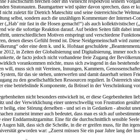
ohne Falschschirm brechen oder ihn vielleicht respektvoll seinem Vorgän
nden Stratonauten. Baumgartner wird später davon sprechen, dass er ku
 nicht zuletzt für Dietrich Mateschitz und seine österreichische Weltm
nstaltung selbst, sondern auch die unzähligen Kommentare der Internet-
er („Hab’ mir fast in die Hosen gemacht!“) als auch kollektivistischer
fend wie die sofortige Reaktion darauf. Auf beiden Seiten fällt dabei 
ritt, unterschiedlichen Motiven entspringt und verschiedene Funktione
ren, denen dieses Gefühl fremd ist. Diese Neidgemeinschaft wird zumei
ölkerung“ oder eine dem k. und k. Hofstaat geschuldete „Beamtenmentali
2012, in Zeiten der Globalisierung und Digitalisierung, immer noch so
kerte, de facto jedoch nicht vorhandene freie Zugang der Bevölkerung
r wirklich vorankommen möchte, muss sich zwingend in das bestehende S
en will, muss sich mit Vereinen, Innungen, Kammern, Genossenschafte
 System, für das sie stehen, unterwerfen und damit dauerhaft seinen F
Zugang zu den gesellschaftlichen Ressourcen reguliert. In Österreich si
er eine betriebslinde Komponente, da Brüssel in der Verschränkung vo
ebenheiten nicht besonders entwickelt ist, er diese Gegebenheiten lie
itz und der Verwirklichung einer unterschwellig von Frustration genähr
r heilig, eine Störung derselben - und sei es in Gedanken - absolut une
 zu machen zumeist immer auch bedeutet, dass man es sich auf unbestim
 einer Enddarmsitzgarnitur. Eine für die durchschnittlich sensible See
r Augen hält, dass sich die Scheiße, in die er greifen muss, für ihn i
iversität geworden war: „Zuerst müssen Sie ein paar Jahre lang der Inst