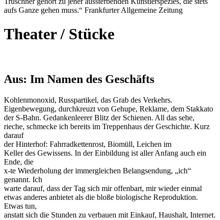
Truschner gehört zu jener aussterbenden Künstlerspezies, die stets
aufs Ganze gehen muss.“ Frankfurter Allgemeine Zeitung
Theater / Stücke
Aus: Im Namen des Geschäfts
Kohlenmonoxid, Russpartikel, das Grab des Verkehrs.
Eigenbewegung, durchkreuzt von Gehupe, Reklame, dem Stakkato
der S-Bahn. Gedankenleerer Blitz der Schienen. All das sehe,
rieche, schmecke ich bereits im Treppenhaus der Geschichte. Kurz
darauf
der Hinterhof: Fahrradkettenrost, Biomüll, Leichen im
Keller des Gewissens. In der Einbildung ist aller Anfang auch ein
Ende, die
x-te Wiederholung der immergleichen Belangsendung, „ich“
genannt. Ich
warte darauf, dass der Tag sich mir offenbart, mir wieder einmal
etwas anderes anbietet als die bloße biologische Reproduktion.
Etwas tun,
anstatt sich die Stunden zu verbauen mit Einkauf, Haushalt, Internet.