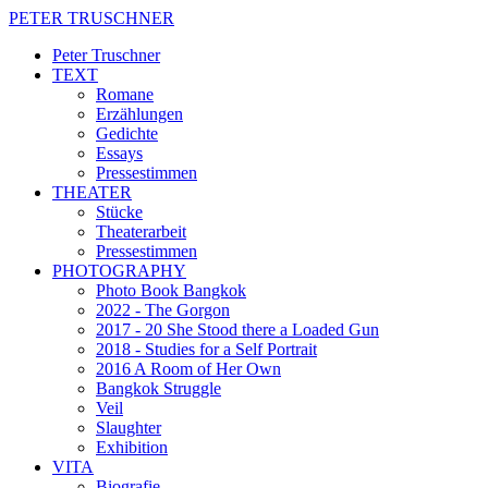
PETER TRUSCHNER
Peter Truschner
TEXT
Romane
Erzählungen
Gedichte
Essays
Pressestimmen
THEATER
Stücke
Theaterarbeit
Pressestimmen
PHOTOGRAPHY
Photo Book Bangkok
2022 - The Gorgon
2017 - 20 She Stood there a Loaded Gun
2018 - Studies for a Self Portrait
2016 A Room of Her Own
Bangkok Struggle
Veil
Slaughter
Exhibition
VITA
Biografie