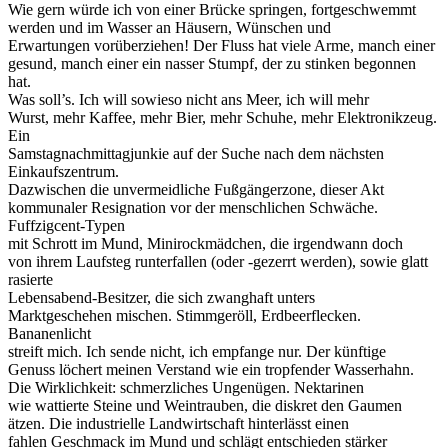
Wie gern würde ich von einer Brücke springen, fortgeschwemmt
werden und im Wasser an Häusern, Wünschen und
Erwartungen vorüberziehen! Der Fluss hat viele Arme, manch einer
gesund, manch einer ein nasser Stumpf, der zu stinken begonnen
hat.
Was soll’s. Ich will sowieso nicht ans Meer, ich will mehr
Wurst, mehr Kaffee, mehr Bier, mehr Schuhe, mehr Elektronikzeug.
Ein
Samstagnachmittagjunkie auf der Suche nach dem nächsten
Einkaufszentrum.
Dazwischen die unvermeidliche Fußgängerzone, dieser Akt
kommunaler Resignation vor der menschlichen Schwäche.
Fuffzigcent-Typen
mit Schrott im Mund, Minirockmädchen, die irgendwann doch
von ihrem Laufsteg runterfallen (oder -gezerrt werden), sowie glatt
rasierte
Lebensabend-Besitzer, die sich zwanghaft unters
Marktgeschehen mischen. Stimmgeröll, Erdbeerflecken.
Bananenlicht
streift mich. Ich sende nicht, ich empfange nur. Der künftige
Genuss löchert meinen Verstand wie ein tropfender Wasserhahn.
Die Wirklichkeit: schmerzliches Ungenügen. Nektarinen
wie wattierte Steine und Weintrauben, die diskret den Gaumen
ätzen. Die industrielle Landwirtschaft hinterlässt einen
fahlen Geschmack im Mund und schlägt entschieden stärker