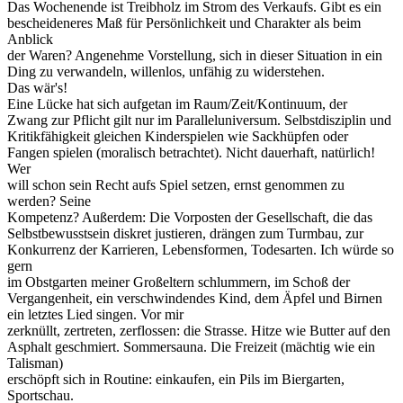
Das Wochenende ist Treibholz im Strom des Verkaufs. Gibt es ein
bescheideneres Maß für Persönlichkeit und Charakter als beim
Anblick
der Waren? Angenehme Vorstellung, sich in dieser Situation in ein
Ding zu verwandeln, willenlos, unfähig zu widerstehen.
Das wär's!
Eine Lücke hat sich aufgetan im Raum/Zeit/Kontinuum, der
Zwang zur Pflicht gilt nur im Paralleluniversum. Selbstdisziplin und
Kritikfähigkeit gleichen Kinderspielen wie Sackhüpfen oder
Fangen spielen (moralisch betrachtet). Nicht dauerhaft, natürlich!
Wer
will schon sein Recht aufs Spiel setzen, ernst genommen zu
werden? Seine
Kompetenz? Außerdem: Die Vorposten der Gesellschaft, die das
Selbstbewusstsein diskret justieren, drängen zum Turmbau, zur
Konkurrenz der Karrieren, Lebensformen, Todesarten. Ich würde so
gern
im Obstgarten meiner Großeltern schlummern, im Schoß der
Vergangenheit, ein verschwindendes Kind, dem Äpfel und Birnen
ein letztes Lied singen. Vor mir
zerknüllt, zertreten, zerflossen: die Strasse. Hitze wie Butter auf den
Asphalt geschmiert. Sommersauna. Die Freizeit (mächtig wie ein
Talisman)
erschöpft sich in Routine: einkaufen, ein Pils im Biergarten,
Sportschau.