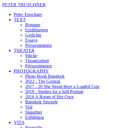
PETER TRUSCHNER
Peter Truschner
TEXT
Romane
Erzählungen
Gedichte
Essays
Pressestimmen
THEATER
Stücke
Theaterarbeit
Pressestimmen
PHOTOGRAPHY
Photo Book Bangkok
2022 - The Gorgon
2017 - 20 She Stood there a Loaded Gun
2018 - Studies for a Self Portrait
2016 A Room of Her Own
Bangkok Struggle
Veil
Slaughter
Exhibition
VITA
Biografie