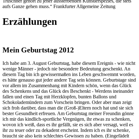
Truschner gehört zu jener aussterbenden Künstlerspezies, die stets
aufs Ganze gehen muss.“ Frankfurter Allgemeine Zeitung
Erzählungen
Mein Geburtstag 2012
Ich habe am 3. August Geburtstag, habe diesem Ereignis - wie nicht
wenige Männer - jedoch nie besondere Bedeutung geschenkt. An
diesem Tag bin ich gewissermaßen ins Leben geschwemmt worden,
es hätte genauso gut jeder andere Tag sein können. Geburtstage sind
vor allem im Zusammenhang mit Kindern schön, wenn das Glück
des Schenkens und das Glück des Beschenkt - Werdens ineinander
fallen und einen Tag mit Herzklopfen, bunten Ballons und
Schokolademündern zum Vorschein bringen. Oder aber man zeigt
sich froh darüber, dass man die (Groß-)Eltern noch hat und sie sich
bester Gesundheit erfreuen. Am Geburtstag meiner Freundin gönne
ich mir das kindlich-sportliche Vergnügen, ihr etwas zu schenken,
wovon ich weiß, dass es ihr gefällt, sie es sich aber versagt, weil es
ihr zu teuer oder zu dekadent erscheint. Indem ich es ihr schenke,
braucht sie also kein schlechtes Gewissen zu haben. (Eingefädelt