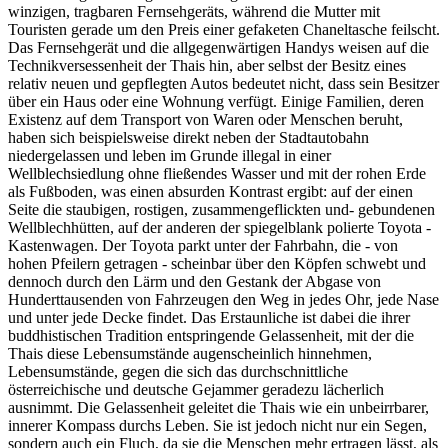
winzigen, tragbaren Fernsehgeräts, während die Mutter mit
Touristen gerade um den Preis einer gefaketen Chaneltasche feilscht.
Das Fernsehgerät und die allgegenwärtigen Handys weisen auf die
Technikversessenheit der Thais hin, aber selbst der Besitz eines
relativ neuen und gepflegten Autos bedeutet nicht, dass sein Besitzer
über ein Haus oder eine Wohnung verfügt. Einige Familien, deren
Existenz auf dem Transport von Waren oder Menschen beruht,
haben sich beispielsweise direkt neben der Stadtautobahn
niedergelassen und leben im Grunde illegal in einer
Wellblechsiedlung ohne fließendes Wasser und mit der rohen Erde
als Fußboden, was einen absurden Kontrast ergibt: auf der einen
Seite die staubigen, rostigen, zusammengeflickten und- gebundenen
Wellblechhütten, auf der anderen der spiegelblank polierte Toyota -
Kastenwagen. Der Toyota parkt unter der Fahrbahn, die - von
hohen Pfeilern getragen - scheinbar über den Köpfen schwebt und
dennoch durch den Lärm und den Gestank der Abgase von
Hunderttausenden von Fahrzeugen den Weg in jedes Ohr, jede Nase
und unter jede Decke findet. Das Erstaunliche ist dabei die ihrer
buddhistischen Tradition entspringende Gelassenheit, mit der die
Thais diese Lebensumstände augenscheinlich hinnehmen,
Lebensumstände, gegen die sich das durchschnittliche
österreichische und deutsche Gejammer geradezu lächerlich
ausnimmt. Die Gelassenheit geleitet die Thais wie ein unbeirrbarer,
innerer Kompass durchs Leben. Sie ist jedoch nicht nur ein Segen,
sondern auch ein Fluch, da sie die Menschen mehr ertragen lässt, als