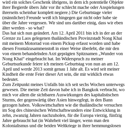
wird ein solches Geschenk übrigens, in dem ich potentielle Objekte
ihrer Begierde übers Jahr vor ihr schlecht mache oder Anspielungen
ihrerseits scheinbar komplett negiere.) Die Geburtstage vieler
(männlicher) Freunde weiß ich hingegen gar nicht oder habe sie
über die Jahre vergessen. Wir sind uns darüber einig, dass wir eben
älter werden - so what?
Das hat sich nun geändert. Am 12. April 2011 bin ich in der an der
Grenze zu Laos gelegenen thailändischen Provinzstadt Nong Khai
mit meinem Motorrad von einem Pickup erfasst worden und habe
diesen Frontalzusammenstoß in einer Weise überlebt, die mir den
von einem behandelnden Arzt geprägten Spitznamen „Wunder von
Nong Khai“ eingebracht hat. Im Widerspruch zu meiner
Geburtsurkunde feiere ich meinen Geburtstag von nun an am 12.
April und werde 2013 somit genau 1 Jahr alt. Es wird seit meiner
Kindheit die erste Feier dieser Art sein, die mir wirklich etwas
bedeutet.
Zum Zeitpunkt meines Unfalls bin ich seit sechs Wochen unterwegs
gewesen. Die meiste Zeit davon habe ich in Bangkok verbracht, wo
mich vor allem die sichtbaren Auswirkungen des kapitalistischen
Sturms, der gegenwärtig über Asien hinwegfegt, in den Bann
gezogen haben. Volkswirtschaften wie die thailändische versuchen
im Sog des chinesischen Wirtschaftswunders eine Entwicklung in
zehn, zwanzig Jahren nachzuholen, für die Europa vierzig, fünfzig
Jahre gebraucht hat (in Wahrheit viel länger, wenn man den
Kolonialismus und die beiden Weltkriege in ihrer hemmungslosen