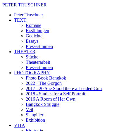
PETER TRUSCHNER
Peter Truschner
TEXT
Romane
Erzählungen
Gedichte
Essays
Pressestimmen
THEATER
Stücke
Theaterarbeit
Pressestimmen
PHOTOGRAPHY
Photo Book Bangkok
2022 - The Gorgon
2017 - 20 She Stood there a Loaded Gun
2018 - Studies for a Self Portrait
2016 A Room of Her Own
Bangkok Struggle
Veil
Slaughter
Exhibition
VITA
Biografie