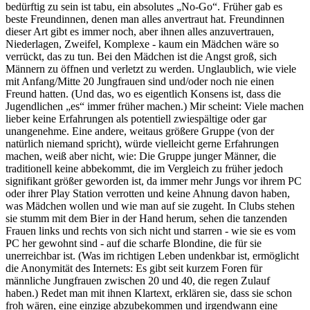
bedürftig zu sein ist tabu, ein absolutes „No-Go“. Früher gab es
beste Freundinnen, denen man alles anvertraut hat. Freundinnen
dieser Art gibt es immer noch, aber ihnen alles anzuvertrauen,
Niederlagen, Zweifel, Komplexe - kaum ein Mädchen wäre so
verrückt, das zu tun. Bei den Mädchen ist die Angst groß, sich
Männern zu öffnen und verletzt zu werden. Unglaublich, wie viele
mit Anfang/Mitte 20 Jungfrauen sind und/oder noch nie einen
Freund hatten. (Und das, wo es eigentlich Konsens ist, dass die
Jugendlichen „es“ immer früher machen.) Mir scheint: Viele machen
lieber keine Erfahrungen als potentiell zwiespältige oder gar
unangenehme. Eine andere, weitaus größere Gruppe (von der
natürlich niemand spricht), würde vielleicht gerne Erfahrungen
machen, weiß aber nicht, wie: Die Gruppe junger Männer, die
traditionell keine abbekommt, die im Vergleich zu früher jedoch
signifikant größer geworden ist, da immer mehr Jungs vor ihrem PC
oder ihrer Play Station verrotten und keine Ahnung davon haben,
was Mädchen wollen und wie man auf sie zugeht. In Clubs stehen
sie stumm mit dem Bier in der Hand herum, sehen die tanzenden
Frauen links und rechts von sich nicht und starren - wie sie es vom
PC her gewohnt sind - auf die scharfe Blondine, die für sie
unerreichbar ist. (Was im richtigen Leben undenkbar ist, ermöglicht
die Anonymität des Internets: Es gibt seit kurzem Foren für
männliche Jungfrauen zwischen 20 und 40, die regen Zulauf
haben.) Redet man mit ihnen Klartext, erklären sie, dass sie schon
froh wären, eine einzige abzubekommen und irgendwann eine