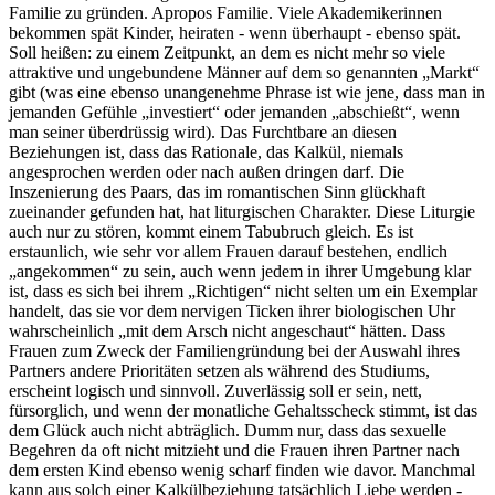
Familie zu gründen. Apropos Familie. Viele Akademikerinnen
bekommen spät Kinder, heiraten - wenn überhaupt - ebenso spät.
Soll heißen: zu einem Zeitpunkt, an dem es nicht mehr so viele
attraktive und ungebundene Männer auf dem so genannten „Markt“
gibt (was eine ebenso unangenehme Phrase ist wie jene, dass man in
jemanden Gefühle „investiert“ oder jemanden „abschießt“, wenn
man seiner überdrüssig wird). Das Furchtbare an diesen
Beziehungen ist, dass das Rationale, das Kalkül, niemals
angesprochen werden oder nach außen dringen darf. Die
Inszenierung des Paars, das im romantischen Sinn glückhaft
zueinander gefunden hat, hat liturgischen Charakter. Diese Liturgie
auch nur zu stören, kommt einem Tabubruch gleich. Es ist
erstaunlich, wie sehr vor allem Frauen darauf bestehen, endlich
„angekommen“ zu sein, auch wenn jedem in ihrer Umgebung klar
ist, dass es sich bei ihrem „Richtigen“ nicht selten um ein Exemplar
handelt, das sie vor dem nervigen Ticken ihrer biologischen Uhr
wahrscheinlich „mit dem Arsch nicht angeschaut“ hätten. Dass
Frauen zum Zweck der Familiengründung bei der Auswahl ihres
Partners andere Prioritäten setzen als während des Studiums,
erscheint logisch und sinnvoll. Zuverlässig soll er sein, nett,
fürsorglich, und wenn der monatliche Gehaltsscheck stimmt, ist das
dem Glück auch nicht abträglich. Dumm nur, dass das sexuelle
Begehren da oft nicht mitzieht und die Frauen ihren Partner nach
dem ersten Kind ebenso wenig scharf finden wie davor. Manchmal
kann aus solch einer Kalkülbeziehung tatsächlich Liebe werden -