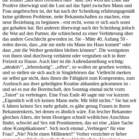
Positive überwiegt und die Lust auf das Spiel zwischen Mann und
Frau ungebrochen ist, der hat nach der Scheidung erfahrungsgemäß
keine größeren Probleme, nette Bekanntschaften zu machen, eine
neue Beziehung zu beginnen - erst recht, wenn er sich auch sonst
gut gehalten hat. Bei anderen überwiegt nach der Scheidung jedoch
die Wut auf den Partner, die schleichend zu einer Verbitterung über
das andere Geschlecht geworden ist. Sie - Mitte 40, Anfang 50 -
reden davon, dass „mir nie mehr ein Mann ins Haus kommt“ oder
dass „mir die Weiber gestohlen bleiben können“. Die wenigstens
von ihnen sind durchweg verhärmt oder vergraben sich in ihrer
Freizeit zu Hause. Auch hier ist die Außendarstellung wichtig:
„attraktiv“, „lebenslustig“, „offen“, so wollen sie gesehen werden,
und so stellen sie sich auch in Singlebörsen dar. Vielleicht merken
sie selbst gar nicht, dass ihnen die Fähigkeit zum Kompromiss, zum
Ausbruch aus ihrer geheiligten Routine abhanden gekommen ist -
und sei es nur die Bereitschaft, den Sonntag einmal nicht vorm
„Tatort“ zu verbringen. Eine Frau Ende 40 sagte mir vor kurzem:
„Eigentlich will ich keinen Mann mehr. Mir fehlt nichts.“ Sie hat seit
6 Jahren keinen Sex mehr gehabt, es gäbe genug Frauen in ihrem
Bekanntenkreis, bei denen es ähnlich wäre. Ein fescher Bekannter
gleichen Alters, der beim Heurigen schnell weiblichen Anschluss
findet, schwört auf Sex mit Prostituierten, das sei eine „klare Sache
ohne Komplikationen“. Sich noch einmal „Verbiegen“ für eine
Frau? „Nie! Nicht einen Millimeter!“ Vorher verzichtet er lieber