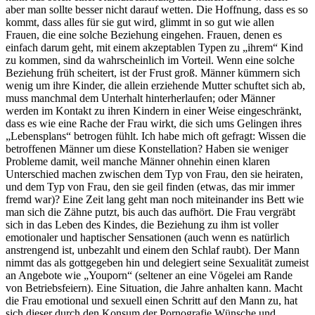
aber man sollte besser nicht darauf wetten. Die Hoffnung, dass es so
kommt, dass alles für sie gut wird, glimmt in so gut wie allen
Frauen, die eine solche Beziehung eingehen. Frauen, denen es
einfach darum geht, mit einem akzeptablen Typen zu „ihrem“ Kind
zu kommen, sind da wahrscheinlich im Vorteil. Wenn eine solche
Beziehung früh scheitert, ist der Frust groß. Männer kümmern sich
wenig um ihre Kinder, die allein erziehende Mutter schuftet sich ab,
muss manchmal dem Unterhalt hinterherlaufen; oder Männer
werden im Kontakt zu ihren Kindern in einer Weise eingeschränkt,
dass es wie eine Rache der Frau wirkt, die sich ums Gelingen ihres
„Lebensplans“ betrogen fühlt. Ich habe mich oft gefragt: Wissen die
betroffenen Männer um diese Konstellation? Haben sie weniger
Probleme damit, weil manche Männer ohnehin einen klaren
Unterschied machen zwischen dem Typ von Frau, den sie heiraten,
und dem Typ von Frau, den sie geil finden (etwas, das mir immer
fremd war)? Eine Zeit lang geht man noch miteinander ins Bett wie
man sich die Zähne putzt, bis auch das aufhört. Die Frau vergräbt
sich in das Leben des Kindes, die Beziehung zu ihm ist voller
emotionaler und haptischer Sensationen (auch wenn es natürlich
anstrengend ist, unbezahlt und einem den Schlaf raubt). Der Mann
nimmt das als gottgegeben hin und delegiert seine Sexualität zumeist
an Angebote wie „Youporn“ (seltener an eine Vögelei am Rande
von Betriebsfeiern). Eine Situation, die Jahre anhalten kann. Macht
die Frau emotional und sexuell einen Schritt auf den Mann zu, hat
sich dieser durch den Konsum der Pornografie Wünsche und