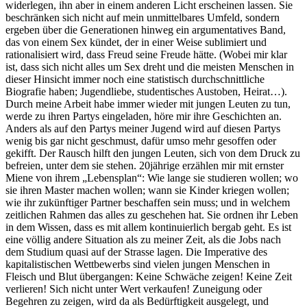
widerlegen, ihn aber in einem anderen Licht erscheinen lassen. Sie
beschränken sich nicht auf mein unmittelbares Umfeld, sondern
ergeben über die Generationen hinweg ein argumentatives Band,
das von einem Sex kündet, der in einer Weise sublimiert und
rationalisiert wird, dass Freud seine Freude hätte. (Wobei mir klar
ist, dass sich nicht alles um Sex dreht und die meisten Menschen in
dieser Hinsicht immer noch eine statistisch durchschnittliche
Biografie haben; Jugendliebe, studentisches Austoben, Heirat…).
Durch meine Arbeit habe immer wieder mit jungen Leuten zu tun,
werde zu ihren Partys eingeladen, höre mir ihre Geschichten an.
Anders als auf den Partys meiner Jugend wird auf diesen Partys
wenig bis gar nicht geschmust, dafür umso mehr gesoffen oder
gekifft. Der Rausch hilft den jungen Leuten, sich von dem Druck zu
befreien, unter dem sie stehen. 20jährige erzählen mir mit ernster
Miene von ihrem „Lebensplan“: Wie lange sie studieren wollen; wo
sie ihren Master machen wollen; wann sie Kinder kriegen wollen;
wie ihr zukünftiger Partner beschaffen sein muss; und in welchem
zeitlichen Rahmen das alles zu geschehen hat. Sie ordnen ihr Leben
in dem Wissen, dass es mit allem kontinuierlich bergab geht. Es ist
eine völlig andere Situation als zu meiner Zeit, als die Jobs nach
dem Studium quasi auf der Strasse lagen. Die Imperative des
kapitalistischen Wettbewerbs sind vielen jungen Menschen in
Fleisch und Blut übergangen: Keine Schwäche zeigen! Keine Zeit
verlieren! Sich nicht unter Wert verkaufen! Zuneigung oder
Begehren zu zeigen, wird da als Bedürftigkeit ausgelegt, und