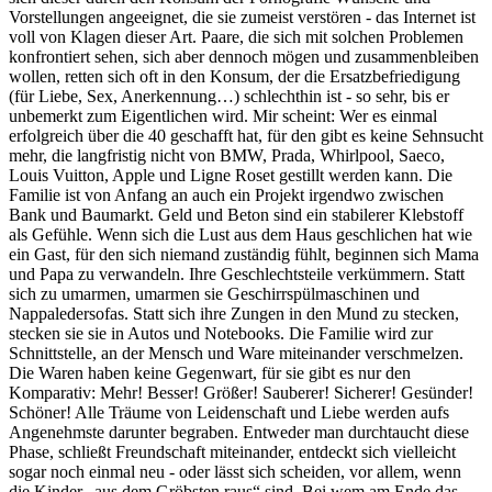
Vorstellungen angeeignet, die sie zumeist verstören - das Internet ist
voll von Klagen dieser Art. Paare, die sich mit solchen Problemen
konfrontiert sehen, sich aber dennoch mögen und zusammenbleiben
wollen, retten sich oft in den Konsum, der die Ersatzbefriedigung
(für Liebe, Sex, Anerkennung…) schlechthin ist - so sehr, bis er
unbemerkt zum Eigentlichen wird. Mir scheint: Wer es einmal
erfolgreich über die 40 geschafft hat, für den gibt es keine Sehnsucht
mehr, die langfristig nicht von BMW, Prada, Whirlpool, Saeco,
Louis Vuitton, Apple und Ligne Roset gestillt werden kann. Die
Familie ist von Anfang an auch ein Projekt irgendwo zwischen
Bank und Baumarkt. Geld und Beton sind ein stabilerer Klebstoff
als Gefühle. Wenn sich die Lust aus dem Haus geschlichen hat wie
ein Gast, für den sich niemand zuständig fühlt, beginnen sich Mama
und Papa zu verwandeln. Ihre Geschlechtsteile verkümmern. Statt
sich zu umarmen, umarmen sie Geschirrspülmaschinen und
Nappaledersofas. Statt sich ihre Zungen in den Mund zu stecken,
stecken sie sie in Autos und Notebooks. Die Familie wird zur
Schnittstelle, an der Mensch und Ware miteinander verschmelzen.
Die Waren haben keine Gegenwart, für sie gibt es nur den
Komparativ: Mehr! Besser! Größer! Sauberer! Sicherer! Gesünder!
Schöner! Alle Träume von Leidenschaft und Liebe werden aufs
Angenehmste darunter begraben. Entweder man durchtaucht diese
Phase, schließt Freundschaft miteinander, entdeckt sich vielleicht
sogar noch einmal neu - oder lässt sich scheiden, vor allem, wenn
die Kinder „aus dem Gröbsten raus“ sind. Bei wem am Ende das