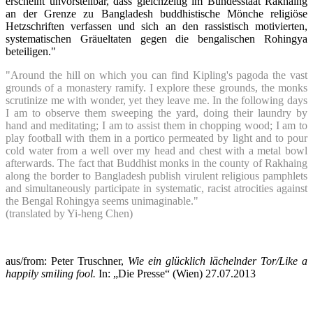
erscheint unvorstellbar, dass gleichzeitig im Bundesstaat Rakhaing
an der Grenze zu Bangladesh buddhistische Mönche religiöse
Hetzschriften verfassen und sich an den rassistisch motivierten,
systematischen Gräueltaten gegen die bengalischen Rohingya
beteiligen."
"Around the hill on which you can find Kipling's pagoda the vast
grounds of a monastery ramify. I explore these grounds, the monks
scrutinize me with wonder, yet they leave me. In the following days
I am to observe them sweeping the yard, doing their laundry by
hand and meditating; I am to assist them in chopping wood; I am to
play football with them in a portico permeated by light and to pour
cold water from a well over my head and chest with a metal bowl
afterwards. The fact that Buddhist monks in the county of Rakhaing
along the border to Bangladesh publish virulent religious pamphlets
and simultaneously participate in systematic, racist atrocities against
the Bengal Rohingya seems unimaginable."
(translated by Yi-heng Chen)
aus/from: Peter Truschner,
Wie ein glücklich lächelnder Tor/Like a
happily smiling fool.
In: „Die Presse“ (Wien) 27.07.2013